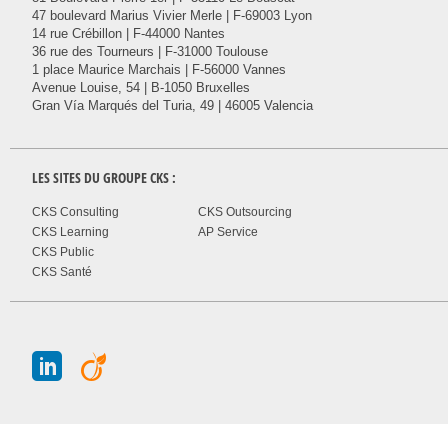
47 boulevard Marius Vivier Merle | F-69003 Lyon
14 rue Crébillon | F-44000 Nantes
36 rue des Tourneurs | F-31000 Toulouse
1 place Maurice Marchais | F-56000 Vannes
Avenue Louise, 54 | B-1050 Bruxelles
Gran Vía Marqués del Turia, 49 | 46005 Valencia
LES SITES DU GROUPE
CKS
:
CKS Consulting
CKS Outsourcing
CKS Learning
AP Service
CKS Public
CKS Santé
J
A